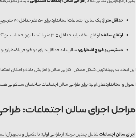
یکی از مهم‌ترین نکاتی که در
طراحی سالن اجتماعات مسکونی
باید در نظر گرفته
حداقل
متراژ
:
یک سالن اجتماعات استاندارد برای ۵۰ نفر حداقل ۷۰ مترمربع فضا نیاز دارد. درصورتی‌که ظرفیت سالن بیشتر باشد، باید نسبت به متراژ افزایش یابد.
ارتفاع
سقف
:
ارتفاع سقف باید حداقل ۳.۵ متر باشد تا تهویه مناسب و آکوستیک بهتری فراهم شود.
دسترس
ی و خروج اضطراری:
سالن باید حداقل دارای دو خروجی اضطراری و ر
این ابعاد به بهینه‌ترین شکل ممکن، کارایی سالن را افزایش داده و امکان است
اصول و استانداردهای اولیه برای طراحی سالن اجتماعات ساختمان مسکونی هستید،
مراحل اجرای سالن اجتماعات: طراح
اجرای سالن اجتماعات
شامل چندین مرحله از طراحی اولیه تا تکمیل و تجهیز آن است