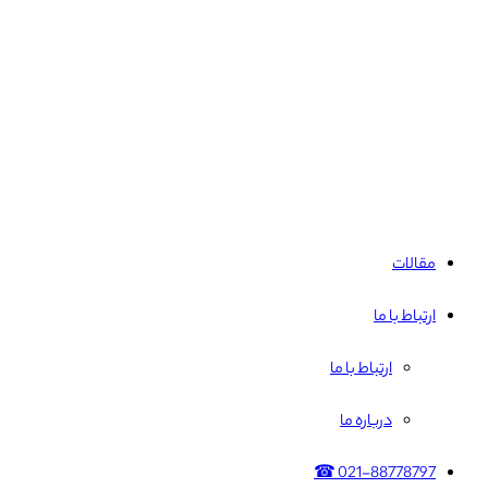
مقالات
ارتباط با ما
ارتباط با ما
درباره ما
021-88778797 ☎